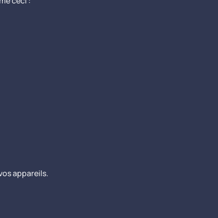
me ceci :
vos appareils.