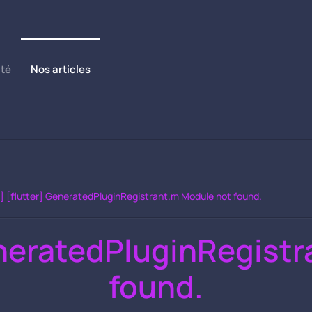
ité
Nos articles
s] [flutter] GeneratedPluginRegistrant.m Module not found.
GeneratedPluginRegist
found.