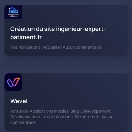
Création du site ingenieur-expert-
batiment.fr
sur
Nos réalisations, Actualité | Aucun commentaire
Création
du
site ingenieur-
expert-
batiment.fr
Wevel
Actualité, Applications mobiles, Blog, Développement,
Développement, Nos réalisations, Site internet | Aucun
sur
commentaire
Wevel