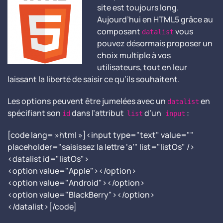
site est toujours long.
Aujourd’hui en HTML5 grâce au
composant
vous
datalist
pouvez désormais proposer un
choix multiple à vos
utilisateurs, tout en leur
laissant la liberté de saisir ce qu’ils souhaitent.
Les options peuvent être jumelées avec un
en
datalist
spécifiant son
dans l’attribut
d’un
:
id
list
input
[code lang= »html »]<input type="text" value=""
placeholder="saisissez la lettre ‘a’" list="listOs" />
<datalist id="listOs">
<option value="Apple"></option>
<option value="Android"></option>
<option value="BlackBerry"></option>
</datalist>[/code]