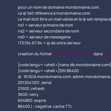
pour un nom de domaine mondomaine.com.
Le @ fait référence à mondomaine.com.
Le mail doit être un mail valide et le @ est re
ns1 = serveur primaire de nom
ns2 = serveur secondaire de nom
ns0 = serveur de messagerie
173.194.67.94 = ip de votre serveur
creation du fichier
db.mondomaine.com
dans
/etc
[code langu= »shell »]nano db.mondomaine.com
[code langu= »shell »]$ttl 86400
@ IN SOA mondomaine.com. admin.mondomaine.
2012041201 ;serial
21600 ;refresh
3600 ;retry
604800 ;expire
86400 ) ; negative cache TTL