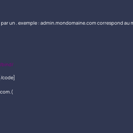
mplacé par un . exemple : admin.mondomaine.com correspond
/bind/
[/code]
com.(