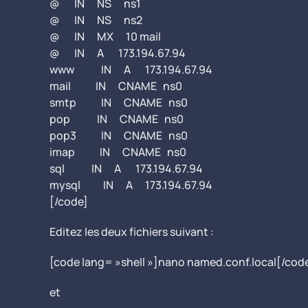
@ IN NS ns1
@ IN NS ns2
@ IN MX 10 mail
@ IN A 173.194.67.94
www IN A 173.194.67.94
mail IN CNAME ns0
smtp IN CNAME ns0
pop IN CNAME ns0
pop3 IN CNAME ns0
imap IN CNAME ns0
sql IN A 173.194.67.94
mysql IN A 173.194.67.94
[/code]
Editez les deux fichiers suivant :
[code lang= »shell »]nano named.conf.local[/cod
et