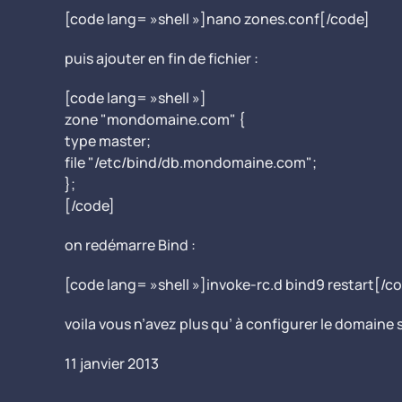
[code lang= »shell »]nano zones.conf[/code]
puis ajouter en fin de fichier :
[code lang= »shell »]
zone "mondomaine.com" {
type master;
file "/etc/bind/db.mondomaine.com";
};
[/code]
on redémarre Bind :
[code lang= »shell »]invoke-rc.d bind9 restart[/c
voila vous n’avez plus qu’ à configurer le domaine 
11 janvier 2013