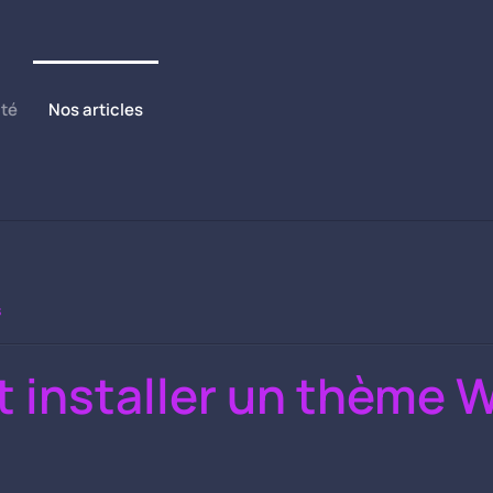
ité
Nos articles
s
installer un thème 