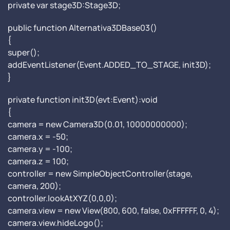
private var stage3D:Stage3D;
public function Alternativa3DBase03()
{
super();
addEventListener(Event.ADDED_TO_STAGE, init3D);
}
private function init3D(evt:Event):void
{
camera = new Camera3D(0.01, 10000000000);
camera.x = -50;
camera.y = -100;
camera.z = 100;
controller = new SimpleObjectController(stage,
camera, 200);
controller.lookAtXYZ(0,0,0);
camera.view = new View(800, 600, false, 0xFFFFFF, 0, 4);
camera.view.hideLogo();