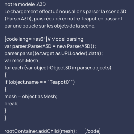
notre modele .A3D
Le chargement effectué nous allons parser la scene 3D
(ParserA3D), puis récupérer notre Teapot en passant
par une boucle sur les objets de la scène.
[code lang= »as3″]// Model parsing
var parser:ParserA3D = new ParserA3D();
parser.parse((e.target as URLLoader).data);
var mesh:Mesh;
for each (var object:Object3D in parser.objects)
{
if (object.name == "Teapot01")
{
mesh = object as Mesh;
break;
}
}
rootContainer.addChild(mesh); [/code]