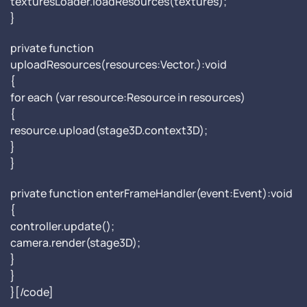
texturesLoader.loadResources(textures);
}
private function
uploadResources(resources:Vector.):void
{
for each (var resource:Resource in resources)
{
resource.upload(stage3D.context3D);
}
}
private function enterFrameHandler(event:Event):void
{
controller.update();
camera.render(stage3D);
}
}
}[/code]