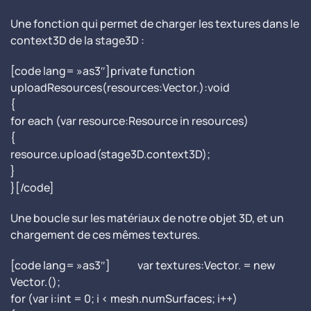
Une fonction qui permet de charger les textures dans le
context3D de la stage3D :
[code lang= »as3″]private function
uploadResources(resources:Vector.):void
{
for each (var resource:Resource in resources)
{
resource.upload(stage3D.context3D);
}
}[/code]
Une boucle sur les matériaux de notre objet 3D, et un
chargement de ces mêmes textures.
[code lang= »as3″] var textures:Vector. = new
Vector.();
for (var i:int = 0; i < mesh.numSurfaces; i++)