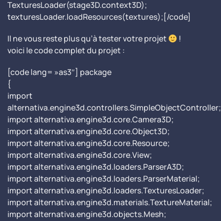
TexturesLoader(stage3D.context3D);
texturesLoader.loadResources(textures);[/code]
Il ne vous reste plus qu’à tester votre projet
!
voici le code complet du projet :
[code lang= »as3″] package
{
import
alternativa.engine3d.controllers.SimpleObjectController;
import alternativa.engine3d.core.Camera3D;
import alternativa.engine3d.core.Object3D;
import alternativa.engine3d.core.Resource;
import alternativa.engine3d.core.View;
import alternativa.engine3d.loaders.ParserA3D;
import alternativa.engine3d.loaders.ParserMaterial;
import alternativa.engine3d.loaders.TexturesLoader;
import alternativa.engine3d.materials.TextureMaterial;
import alternativa.engine3d.objects.Mesh;