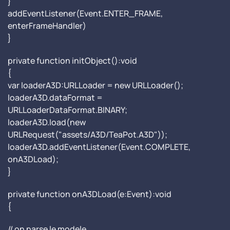
}
addEventListener(Event.ENTER_FRAME,
enterFrameHandler)
}
private function initObject():void
{
var loaderA3D:URLLoader = new URLLoader();
loaderA3D.dataFormat =
URLLoaderDataFormat.BINARY;
loaderA3D.load(new
URLRequest("assets/A3D/TeaPot.A3D"));
loaderA3D.addEventListener(Event.COMPLETE,
onA3DLoad);
}
private function onA3DLoad(e:Event):void
{
// on parse le modele