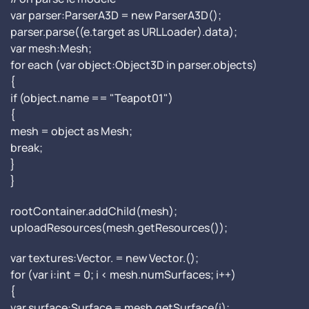
var parser:ParserA3D = new ParserA3D();
parser.parse((e.target as URLLoader).data);
var mesh:Mesh;
for each (var object:Object3D in parser.objects)
{
if (object.name == "Teapot01")
{
mesh = object as Mesh;
break;
}
}
rootContainer.addChild(mesh);
uploadResources(mesh.getResources());
var textures:Vector. = new Vector.();
for (var i:int = 0; i < mesh.numSurfaces; i++)
{
var surface:Surface = mesh.getSurface(i);